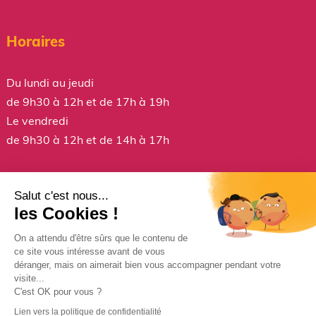
Horaires
Du lundi au jeudi
de 9h30 à 12h et de 17h à 19h
Le vendredi
de 9h30 à 12h et de 14h à 17h
Salut c'est nous...
Téléchargez l’application
les Cookies !
Panneau Pocket pour rester informé et être alerté !
On a attendu d'être sûrs que le contenu de
ce site vous intéresse avant de vous
déranger, mais on aimerait bien vous accompagner pendant votre
visite...
C'est OK pour vous ?
Lien vers la politique de confidentialité